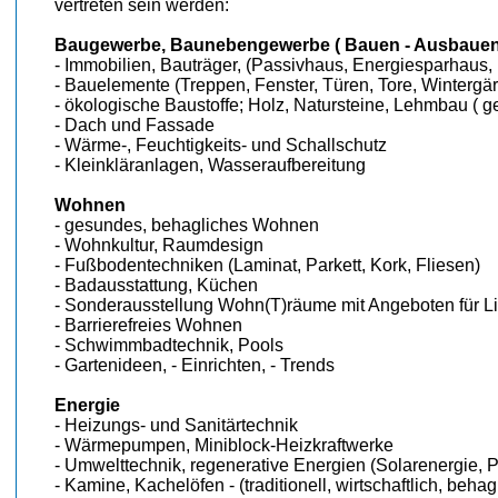
vertreten sein werden:
Baugewerbe, Baunebengewerbe ( Bauen - Ausbauen -
- Immobilien, Bauträger, (Passivhaus, Energiesparhaus,
- Bauelemente (Treppen, Fenster, Türen, Tore, Wintergä
- ökologische Baustoffe; Holz, Natursteine, Lehmbau ( ges
- Dach und Fassade
- Wärme-, Feuchtigkeits- und Schallschutz
- Kleinkläranlagen, Wasseraufbereitung
Wohnen
- gesundes, behagliches Wohnen
- Wohnkultur, Raumdesign
- Fußbodentechniken (Laminat, Parkett, Kork, Fliesen)
- Badausstattung, Küchen
- Sonderausstellung Wohn(T)räume mit Angeboten für Li
- Barrierefreies Wohnen
- Schwimmbadtechnik, Pools
- Gartenideen, - Einrichten, - Trends
Energie
- Heizungs- und Sanitärtechnik
- Wärmepumpen, Miniblock-Heizkraftwerke
- Umwelttechnik, regenerative Energien (Solarenergie, Ph
- Kamine, Kachelöfen - (traditionell, wirtschaftlich, behag