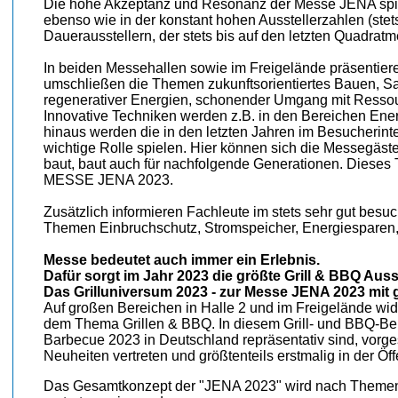
Die hohe Akzeptanz und Resonanz der Messe JENA spieg
ebenso wie in der konstant hohen Ausstellerzahlen (ste
Dauerausstellern, der stets bis auf den letzten Quadra
In beiden Messehallen sowie im Freigelände präsentiere
umschließen die Themen zukunftsorientiertes Bauen, 
regenerativer Energien, schonender Umgang mit Ressou
Innovative Techniken werden z.B. in den Bereichen Ene
hinaus werden die in den letzten Jahren im Besucherin
wichtige Rolle spielen. Hier können sich die Messegäs
baut, baut auch für nachfolgende Generationen. Dieses 
MESSE JENA 2023.
Zusätzlich informieren Fachleute im stets sehr gut besu
Themen Einbruchschutz, Stromspeicher, Energiesparen,
Messe bedeutet auch immer ein Erlebnis.
Dafür sorgt im Jahr 2023 die größte Grill & BBQ Aus
Das Grilluniversum 2023 - zur Messe JENA 2023 mit g
Auf großen Bereichen in Halle 2 und im Freigelände widm
dem Thema Grillen & BBQ. In diesem Grill- und BBQ-Ber
Barbecue 2023 in Deutschland repräsentativ sind, vorge
Neuheiten vertreten und größtenteils erstmalig in der Öff
Das Gesamtkonzept der "JENA 2023" wird nach Themens